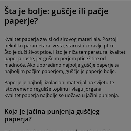
jega namještaja
anjska rasvjeta
lahte
viri kreveta
asvjeta
Šta je bolje: guščje ili pačje
ampovanje
rmari
aze kreveta sa spremnikom
ućne potrepštine
paperje?
amještaj za spavaću sobu
odnice
ječja soba
Kvalitet paperja zavisi od sirovog materijala. Postoji
ječji madraci
ublje
nekoliko parametara: vrsta, starost i zdravlje ptice.
Što je duži život ptice, i što je niža temperatura, kvalitet
paperja raste, jer gušćim perjem ptice štite od
ečji kreveti
hladnoće. Ako uporedimo najbolje guščje paperje sa
najboljim pačjim paperjem, guščje je paperje bolje.
Paperje je najbolji izolacioni materijal na svijetu te
istovremeno reguliše toplinu i vlagu jorgana.
Kvalitet paperja najbolje se uočava u jačini punjenja.
Koja je jačina punjenja guščjeg
paperja?