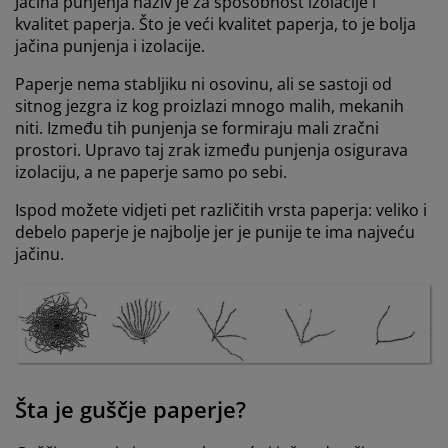
Jačina punjenja naziv je za sposobnost izolacije i
kvalitet paperja. Što je veći kvalitet paperja, to je bolja
jačina punjenja i izolacije.
Paperje nema stabljiku ni osovinu, ali se sastoji od
sitnog jezgra iz kog proizlazi mnogo malih, mekanih
niti. Između tih punjenja se formiraju mali zračni
prostori. Upravo taj zrak između punjenja osigurava
izolaciju, a ne paperje samo po sebi.
Ispod možete vidjeti pet različitih vrsta paperja: veliko i
debelo paperje je najbolje jer je punije te ima najveću
jačinu.
Šta je guščje paperje?