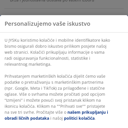
Personalizujemo vaše iskustvo
Saksija izrađena od zemljane gline u toploj sivoj nijansi.
Idealna za biljke srednje veličine. Neutralna boja se
dobro uklapa u različite stilove uređenja doma.
U JYSKu koristimo kolačiće i mobilne identifikatore kako
Ø20xV17 cm
bismo osigurali dobro iskustvo prilikom posjete našoj
web stranici. Kolačići prikupljaju informacije o vama
radi osiguravanja funkcionalnosti, statistike i
šifra artikla: 4912595
relevantnog marketinga.
Prihvatanjem marketinških kolačića dijelit ćemo vaše
podatke o pretraživanju s marketinškim partnerima
Podaci o proizvodu
(npr. Google, Meta i TikTok) za prilagođene i statične
oglase. Više o svrhama možete pročitati pod opcijom
“Izmijeni” i možete povući svoj pristanak klikom na
ikonicu kolačića. Klikom na ""Prihvati sve"" pristajete
Recenzije
na sve tri svrhe. Pročitajte više o
našem prikupljanju i
(
0
)
obradi ličnih podataka
i našoj
politici kolačića
.