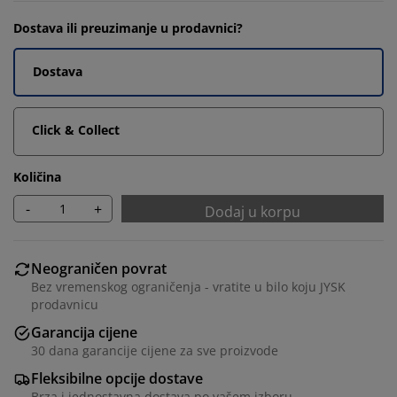
Dostava ili preuzimanje u prodavnici?
Dostava
Click & Collect
Količina
-
+
Dodaj u korpu
Neograničen povrat
Bez vremenskog ograničenja - vratite u bilo koju JYSK
prodavnicu
Garancija cijene
30 dana garancije cijene za sve proizvode
Fleksibilne opcije dostave
Brza i jednostavna dostava po vašem izboru