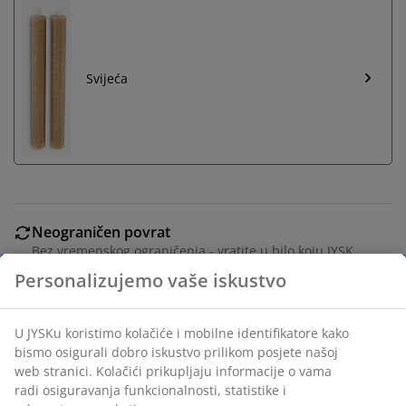
Svijeća
Neograničen povrat
Bez vremenskog ograničenja - vratite u bilo koju JYSK
prodavnicu
Garancija cijene
30 dana garancije cijene za sve proizvode
Fleksibilne opcije dostave
Brza i jednostavna dostava po vašem izboru