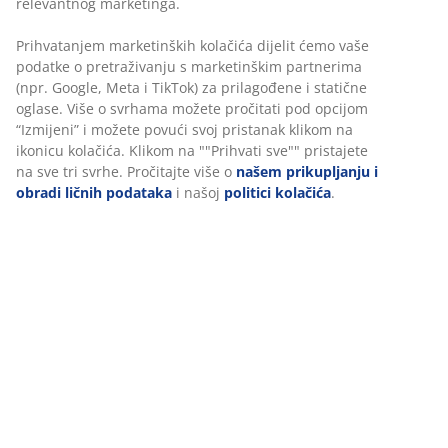
Svijećnjak sa reflektirajućom hromiranom završnom
obradom. Njegov elegantan, tanak oblik i stabilna
okrugla baza stvaraju moderan i minimalistički izraz.
Ø7xV22 cm
šifra artikla: 4912747
Podaci o proizvodu
Personalizujemo vaše iskustvo
Recenzije
U JYSKu koristimo kolačiće i mobilne identifikatore kako bismo os
(
0
)
dobro iskustvo prilikom posjete našoj web stranici. Kolačići prik
informacije o vama radi osiguravanja funkcionalnosti, statistike i
relevantnog marketinga.
Dostava