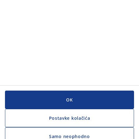
Kategorije
Korisnička služba
Korisnička služba
JYSK
JYSK
GLAVNI URED
Zapratite JYSK