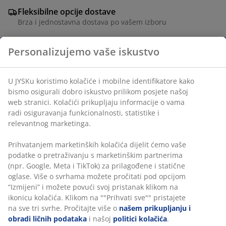
Fleksibilne opcije dostave
Brza i jednostavna dostava po vašem izboru
Personalizujemo vaše iskustvo
Ukrasni poslužavnik sa toplom završnom obradom u
boji mesinga. Njegov izduženi, ovalni dizajn idealan je
U JYSKu koristimo kolačiće i mobilne identifikatore kako
za kreiranje postavke sa svijećama i ukrasima ili za
bismo osigurali dobro iskustvo prilikom posjete našoj
uredno organiziranje malih predmeta poput ključeva i
web stranici. Kolačići prikupljaju informacije o vama
nakita. Š17xD30xV2 cm
radi osiguravanja funkcionalnosti, statistike i
relevantnog marketinga.
šifra artikla: 4912813
Prihvatanjem marketinških kolačića dijelit ćemo vaše
podatke o pretraživanju s marketinškim partnerima
(npr. Google, Meta i TikTok) za prilagođene i statične
oglase. Više o svrhama možete pročitati pod opcijom
Podaci o proizvodu
“Izmijeni” i možete povući svoj pristanak klikom na
ikonicu kolačića. Klikom na ""Prihvati sve"" pristajete
na sve tri svrhe. Pročitajte više o
našem prikupljanju i
obradi ličnih podataka
i našoj
politici kolačića
.
Recenzije