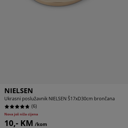
jega namještaja
anjska rasvjeta
lahte
viri kreveta
asvjeta
4%
ampovanje
rmari
aze kreveta sa spremnikom
ućne potrepštine
amještaj za spavaću sobu
odnice
ječja soba
ječji madraci
ublje
ečji kreveti
NIELSEN
Ukrasni poslužavnik NIELSEN Š17xD30cm brončana
(
6
)
Nova još niža cijena
10,- KM
/kom