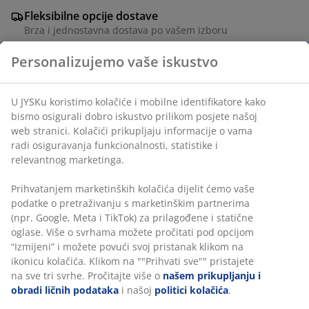
Fleksibilne opcije dostave
Brza i jednostavna dostava po vašem izboru
Umjetna viseća biljka s bujnim, zelenim listovima. Biljka
ima realističan izgled, tako da možete uključiti čar
prirode u svoj dom bez potrebe za održavanjem.
Š33xD43x 20 cm
šifra artikla: 4912613
Podaci o proizvodu
Recenzije
(
1
)