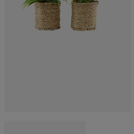
ega namještaja
njska rasvjeta
ahte
viri kreveta
svjeta
mpovanje
mari
ze kreveta sa spremnikom
ćne potrepštine
mještaj za spavaću sobu
dnice
ečja soba
ečji madraci
blje
ečji kreveti