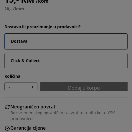
/kom
20,- /kom
Dostava ili preuzimanje u prodavnici?
Dostava
Click & Collect
Količina
-
+
Dodaj u korpu
Neograničen povrat
Bez vremenskog ograničenja - vratite u bilo koju JYSK
prodavnicu
Garancija cijene