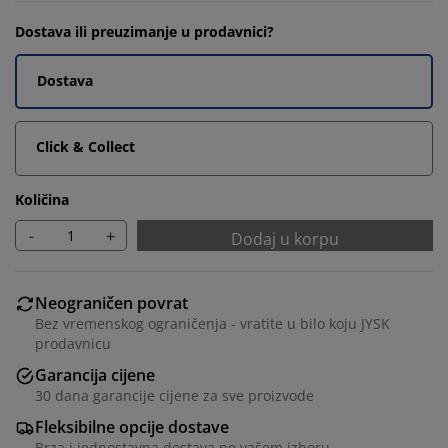
Dostava ili preuzimanje u prodavnici?
Dostava
Click & Collect
Količina
-
+
Dodaj u korpu
Neograničen povrat
Bez vremenskog ograničenja - vratite u bilo koju JYSK
prodavnicu
Garancija cijene
30 dana garancije cijene za sve proizvode
Fleksibilne opcije dostave
Brza i jednostavna dostava po vašem izboru