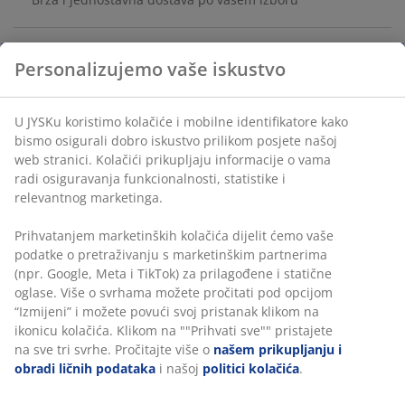
Vaza od bijele zemljane gline sa suptilnim prošaranim
uzorkom i glatkom, zaobljenom formom koja daje
Personalizujemo vaše iskustvo
minimalistički izgled. Također, prelijepe izgleda
samostalno kao ukras. Ø14xV23 cm
U JYSKu koristimo kolačiće i mobilne identifikatore kako
bismo osigurali dobro iskustvo prilikom posjete našoj
šifra artikla: 4912594
web stranici. Kolačići prikupljaju informacije o vama radi
osiguravanja funkcionalnosti, statistike i relevantnog
marketinga.
Podaci o proizvodu
Prihvatanjem marketinških kolačića dijelit ćemo vaše
podatke o pretraživanju s marketinškim partnerima (npr.
Google, Meta i TikTok) za prilagođene i statične oglase.
Više o svrhama možete pročitati pod opcijom “Izmijeni” i
Recenzije
možete povući svoj pristanak klikom na ikonicu kolačića.
(
6
)
Klikom na ""Prihvati sve"" pristajete na sve tri svrhe.
Pročitajte više o
našem prikupljanju i obradi ličnih