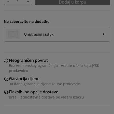
-
+
Dodaj u korpu
Ne zaboravite na dodatke
Unutrašnji jastuk
Neograničen povrat
Bez vremenskog ograničenja - vratite u bilo koju JYSK
prodavnicu
Personalizujemo vaše iskustvo
Garancija cijene
30 dana garancije cijene za sve proizvode
U JYSKu koristimo kolačiće i mobilne identifikatore kako
Fleksibilne opcije dostave
bismo osigurali dobro iskustvo prilikom posjete našoj
Brza i jednostavna dostava po vašem izboru
web stranici. Kolačići prikupljaju informacije o vama
radi osiguravanja funkcionalnosti, statistike i
relevantnog marketinga.