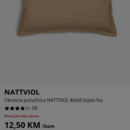
jega namještaja
anjska rasvjeta
lahte
viri kreveta
asvjeta
ampovanje
rmari
aze kreveta sa spremnikom
ućne potrepštine
amještaj za spavaću sobu
odnice
ječja soba
ječji madraci
ublje
ečji kreveti
NATTVIOL
Ukrasna jastučnica NATTVIOL 40x60 bijela fva
(
4
)
Nova još niža cijena
12,50 KM
/kom