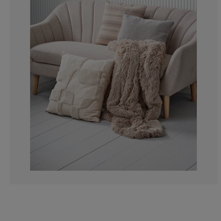
0%
0%
50%