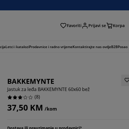
Favoriti
Prijavi se
Korpa
ži
cija
Letci i katalozi
Prodavnice i radno vrijeme
Kontaktirajte nas ovdje
B2B
Posao
BAKKEMYNTE
Jastuk za leđa BAKKEMYNTE 60x60 bež
(
8
)
37,50 KM
/kom
Dostava ili preuzimanje u prodavnici?