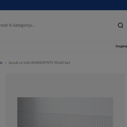
Tra
Inspira
đa
Jastuk za leđa BAKKEMYNTE 60x60 bež
50%
0%