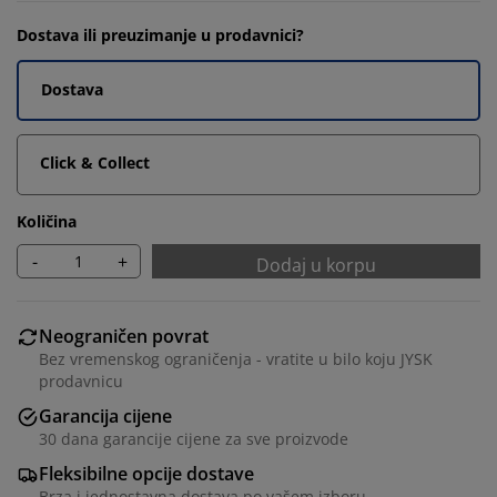
Dostava ili preuzimanje u prodavnici?
Dostava
Click & Collect
Količina
-
+
Dodaj u korpu
Neograničen povrat
Bez vremenskog ograničenja - vratite u bilo koju JYSK
prodavnicu
Garancija cijene
30 dana garancije cijene za sve proizvode
Fleksibilne opcije dostave
Brza i jednostavna dostava po vašem izboru