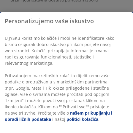
Personalizujemo vaše iskustvo
Četka za pranje suđa sa udobnom drškom od drveta.
Vlakna od poliamida učinkovito uklanjaju prljavštinu sa
U JYSKu koristimo kolačiće i mobilne identifikatore kako
posuđa. Š4xD23xV4 cm.
bismo osigurali dobro iskustvo prilikom posjete našoj
web stranici. Kolačići prikupljaju informacije o vama
šifra artikla: 4912673
radi osiguravanja funkcionalnosti, statistike i
relevantnog marketinga.
Prihvatanjem marketinških kolačića dijelit ćemo vaše
Podaci o proizvodu
podatke o pretraživanju s marketinškim partnerima
(npr. Google, Meta i TikTok) za prilagođene i statične
oglase. Više o svrhama možete pročitati pod opcijom
“Izmijeni” i možete povući svoj pristanak klikom na
Recenzije
ikonicu kolačića. Klikom na ""Prihvati sve"" pristajete
(
3
)
na sve tri svrhe. Pročitajte više o
našem prikupljanju i
obradi ličnih podataka
i našoj
politici kolačića
.