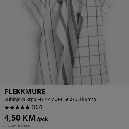
ega namještaja
57%
njska rasvjeta
ahte
viri kreveta
svjeta
785%
ampovanje
rmari
aze kreveta sa spremnikom
ućne potrepštine
07%
amještaj za spavaću sobu
odnice
ečja soba
14%
ečji madraci
blje
ečji kreveti
FLEKKMURE
Kuhinjska krpa FLEKKMURE 50x70 3 kom/p
(
157
)
4,50 KM
/pak
(
1,50 km /jedinica
)