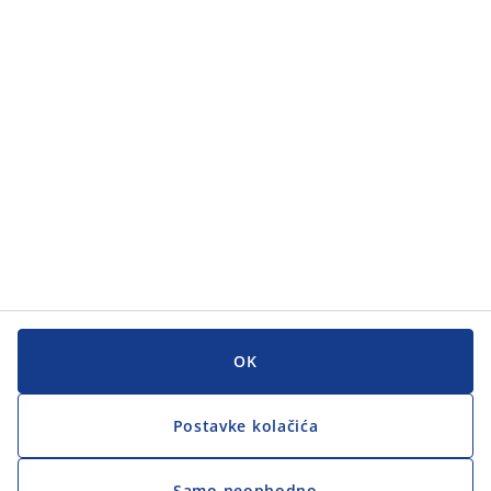
Kategorije
Korisnička služba
Korisnička služba
JYSK
JYSK
GLAVNI URED
Zapratite JYSK