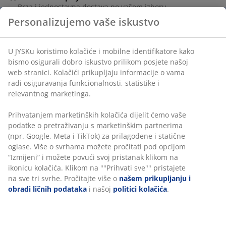
Brza i jednostavna dostava po vašem izboru
Personalizujemo vaše iskustvo
šifra artikla: 2410500
U JYSKu koristimo kolačiće i mobilne identifikatore kako
bismo osigurali dobro iskustvo prilikom posjete našoj
Podaci o proizvodu
web stranici. Kolačići prikupljaju informacije o vama radi
osiguravanja funkcionalnosti, statistike i relevantnog
marketinga.
Recenzije
Prihvatanjem marketinških kolačića dijelit ćemo vaše
(
157
)
podatke o pretraživanju s marketinškim partnerima (npr.
Google, Meta i TikTok) za prilagođene i statične oglase.
Više o svrhama možete pročitati pod opcijom “Izmijeni” i
možete povući svoj pristanak klikom na ikonicu kolačića.
Dostava
Klikom na ""Prihvati sve"" pristajete na sve tri svrhe.
Pročitajte više o
našem prikupljanju i obradi ličnih
podataka
i našoj
politici kolačića
.