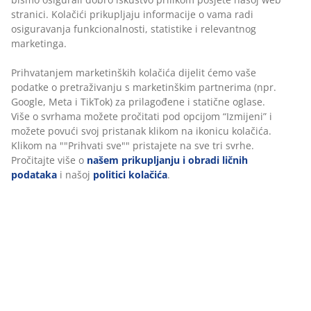
Prihvatanjem marketinških kolačića dijelit ćemo vaše
šifra artikla: 3650154
podatke o pretraživanju s marketinškim partnerima
(npr. Google, Meta i TikTok) za prilagođene i statične
Uputstvo za sastavljanje
oglase. Više o svrhama možete pročitati pod opcijom
Uputstvo za sastavljanje
“Izmijeni” i možete povući svoj pristanak klikom na
ikonicu kolačića. Klikom na ""Prihvati sve"" pristajete
na sve tri svrhe. Pročitajte više o
našem prikupljanju i
obradi ličnih podataka
i našoj
politici kolačića
.
Podaci o proizvodu
Recenzije
(
41
)
Dostava