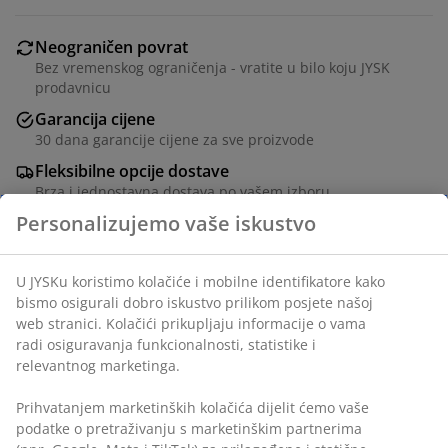
Neograničen povrat
Bez vremenskog ograničenja - vratite u bilo koju JYSK
prodavnicu
Garancija cijene
30 dana garancije cijene za sve proizvode
Fleksibilne opcije dostave
Brza i jednostavna dostava po vašem izboru
Čelik i plastika. Sa upravljanjem na dodir, 3 razine
osvjetljenja i tajmerom. Bez baterija. Ø16xV25 cm
Personalizujemo vaše iskustvo
šifra artikla: 4912837
U JYSKu koristimo kolačiće i mobilne identifikatore kako
bismo osigurali dobro iskustvo prilikom posjete našoj web
Podaci o proizvodu
stranici. Kolačići prikupljaju informacije o vama radi