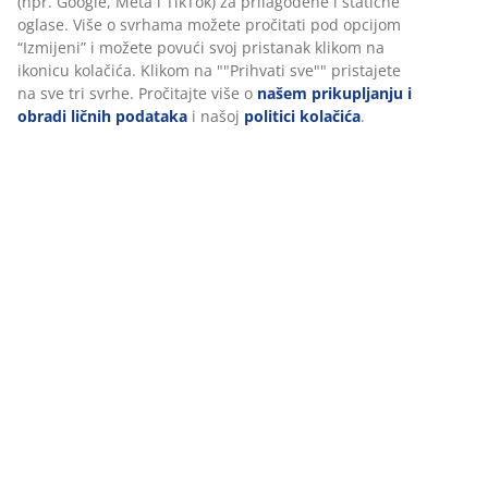
osiguravanja funkcionalnosti, statistike i relevantnog
marketinga.
Recenzije
Prihvatanjem marketinških kolačića dijelit ćemo vaše
podatke o pretraživanju s marketinškim partnerima (npr.
(
86
)
Google, Meta i TikTok) za prilagođene i statične oglase. Više
o svrhama možete pročitati pod opcijom “Izmijeni” i možete
povući svoj pristanak klikom na ikonicu kolačića. Klikom na
Dostava
""Prihvati sve"" pristajete na sve tri svrhe. Pročitajte više o
našem prikupljanju i obradi ličnih podataka
i našoj
politici
kolačića
.