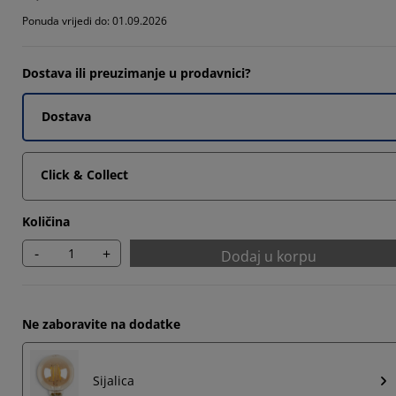
9325%
Ponuda vrijedi do: 01.09.2026
661%
Dostava ili preuzimanje u prodavnici?
288%
Dostava
Click & Collect
Količina
-
+
Dodaj u korpu
Ne zaboravite na dodatke
Sijalica