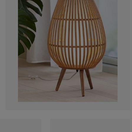
2.542372881355
2.11864406779
1.694915254237