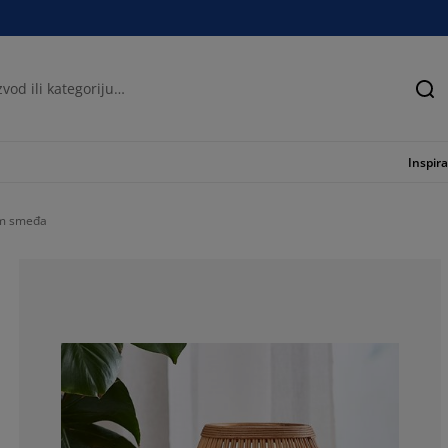
Tra
Inspira
cm smeđa
81.77966101694
11.86440677966