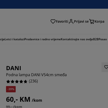
Favoriti
Prijavi se
Korpa
ži
cija
Letci i katalozi
Prodavnice i radno vrijeme
Kontaktirajte nas ovdje
B2B
Posao
DANI
Podna lampa DANI V54cm smeđa
(
236
)
-39%
916%
60,- KM
/kom
1017%
99,- /kom