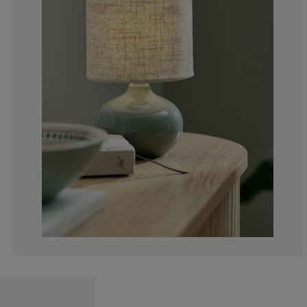
2.777777777777
0.925925925925
1.851851851851