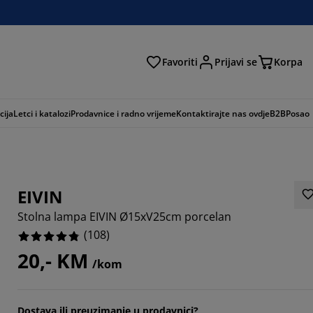
Favoriti
Prijavi se
Korpa
ži
cija
Letci i katalozi
Prodavnice i radno vrijeme
Kontaktirajte nas ovdje
B2B
Posao
EIVIN
Stolna lampa EIVIN Ø15xV25cm porcelan
(
108
)
20,- KM
/kom
926%
8516%
Dostava ili preuzimanje u prodavnici?