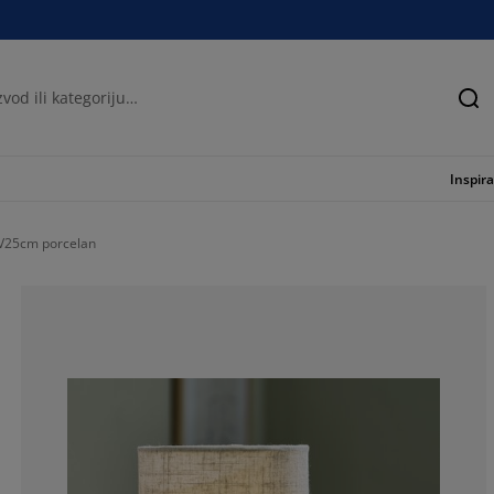
Tra
Inspira
xV25cm porcelan
92.5925925925
1.851851851851