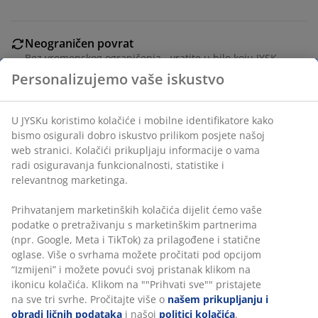
Neograničen povrat
Bez vremenskog ograničenja - vratite u bilo koju JYSK
prodavnicu
Garancija cijene
30 dana garancije cijene za sve proizvode
Fleksibilne opcije dostave
Brza i jednostavna dostava po vašem izboru
šifra artikla: 4912627
Personalizujemo vaše iskustvo
Uputstvo za sastavljanje
U JYSKu koristimo kolačiće i mobilne identifikatore kako bismo
osigurali dobro iskustvo prilikom posjete našoj web stranici.
Podaci o proizvodu
Kolačići prikupljaju informacije o vama radi osiguravanja
funkcionalnosti, statistike i relevantnog marketinga.