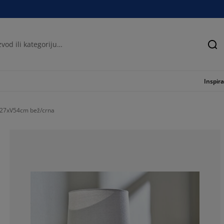
Tra
Inspira
Ø27xV54cm bež/crna
100%
0%