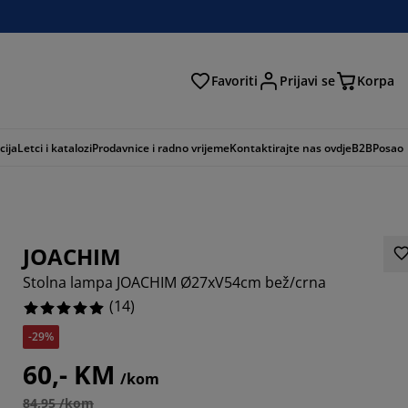
Favoriti
Prijavi se
Korpa
ži
cija
Letci i katalozi
Prodavnice i radno vrijeme
Kontaktirajte nas ovdje
B2B
Posao
JOACHIM
Stolna lampa JOACHIM Ø27xV54cm bež/crna
(
14
)
-29%
60,- KM
/kom
84,95 /kom