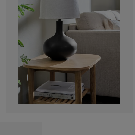
0%
0%
0%