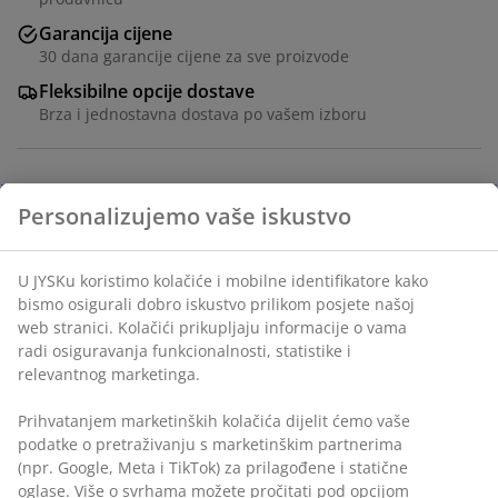
Garancija cijene
30 dana garancije cijene za sve proizvode
Fleksibilne opcije dostave
Brza i jednostavna dostava po vašem izboru
100% poliestersko vlakno (50% reciklirano). 140x240 cm
šifra artikla: 1766901
Podaci o proizvodu
Recenzije
(
117
)