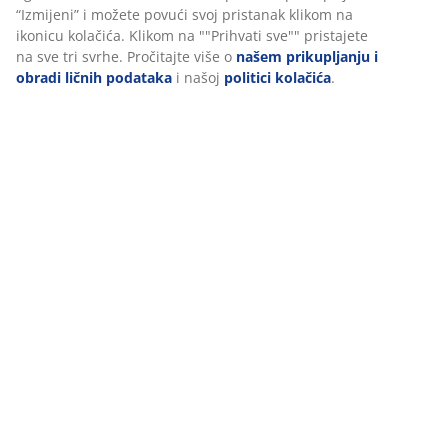
Dostava
Personalizujemo vaše iskustvo
U JYSKu koristimo kolačiće i mobilne identifikatore kako bismo o
iskustvo prilikom posjete našoj web stranici. Kolačići prikupljaju
vama radi osiguravanja funkcionalnosti, statistike i relevantnog
Prihvatanjem marketinških kolačića dijelit ćemo vaše podatke o 
s marketinškim partnerima (npr. Google, Meta i TikTok) za prila