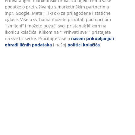
Prihvatanjem marketinških kolačića dijelit ćemo vaše
podatke o pretraživanju s marketinškim partnerima
(npr. Google, Meta i TikTok) za prilagođene i statične
šifra artikla: 6521642
oglase. Više o svrhama možete pročitati pod opcijom
“Izmijeni” i možete povući svoj pristanak klikom na
ikonicu kolačića. Klikom na ""Prihvati sve"" pristajete
na sve tri svrhe. Pročitajte više o
našem prikupljanju i
Podaci o proizvodu
obradi ličnih podataka
i našoj
politici kolačića
.
Recenzije
(
324
)
Dostava