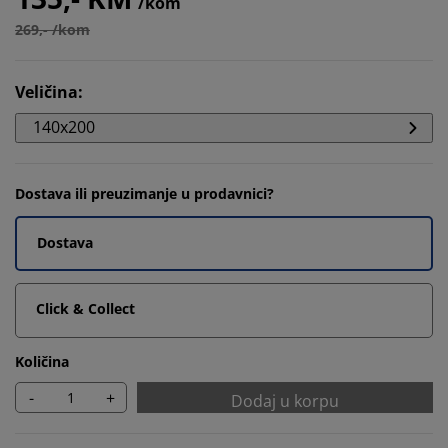
/kom
269,- /kom
Veličina
:
140x200
Dostava ili preuzimanje u prodavnici?
Dostava
Click & Collect
Količina
-
+
Dodaj u korpu