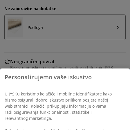
Ne zaboravite na dodatke
Podloga
Neograničen povrat
Bez vremenskog ograničenja - vratite u bilo koju JYSK
prodavnicu
Personalizujemo vaše iskustvo
Garancija cijene
30 dana garancije cijene za sve proizvode
U JYSKu koristimo kolačiće i mobilne identifikatore kako
Fleksibilne opcije dostave
bismo osigurali dobro iskustvo prilikom posjete našoj
Brza i jednostavna dostava po vašem izboru
web stranici. Kolačići prikupljaju informacije o vama
radi osiguravanja funkcionalnosti, statistike i
relevantnog marketinga.
140x200 cm