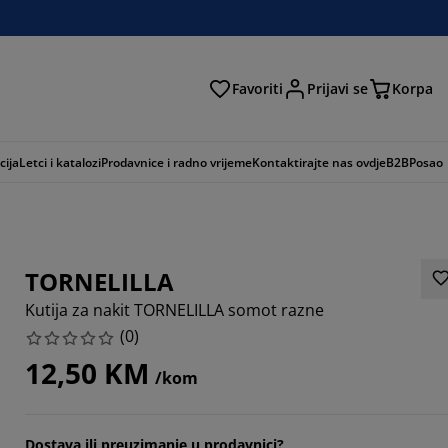
Favoriti
Prijavi se
Korpa
ži
cija
Letci i katalozi
Prodavnice i radno vrijeme
Kontaktirajte nas ovdje
B2B
Posao
TORNELILLA
Kutija za nakit TORNELILLA somot razne
(
0
)
12,50 KM
/kom
Dostava ili preuzimanje u prodavnici?