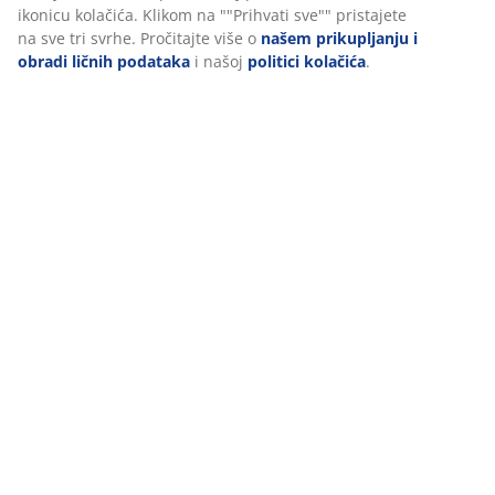
Personalizujemo vaše iskustvo
U JYSKu koristimo kolačiće i mobilne identifikatore kako bismo
osigurali dobro iskustvo prilikom posjete našoj web stranici. Kola
prikupljaju informacije o vama radi osiguravanja funkcionalnosti
statistike i relevantnog marketinga.
Prihvatanjem marketinških kolačića dijelit ćemo vaše podatke o
pretraživanju s marketinškim partnerima (npr. Google, Meta i
TikTok) za prilagođene i statične oglase. Više o svrhama možete
pročitati pod opcijom “Izmijeni” i možete povući svoj pristanak
klikom na ikonicu kolačića. Klikom na ""Prihvati sve"" pristajete 
sve tri svrhe. Pročitajte više o
našem prikupljanju i obradi ličnih
podataka
i našoj
politici kolačića
.