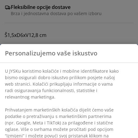
Fleksibilne opcije dostave
Brza i jednostavna dostava po vašem izboru
Š1,5xD6xV12,8 cm
šifra artikla: 2764000
Podaci o proizvodu
Recenzije
(
7
)
Dostava