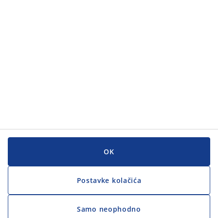
Korisnička služba
Korisnička služba
JYSK
JYSK
GLAVNI URED
Zapratite JYSK