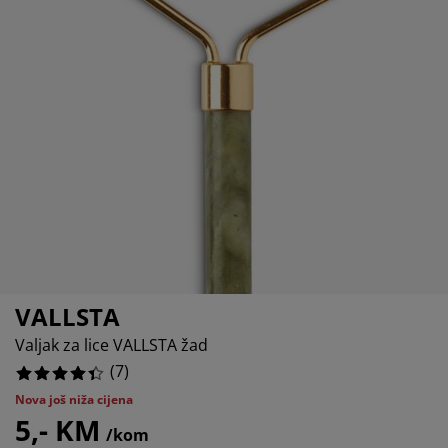
ega namještaja
njska rasvjeta
0%
ahte
viri kreveta
svjeta
0%
mpovanje
mari
ze kreveta sa spremnikom
ćne potrepštine
0%
mještaj za spavaću sobu
dnice
ečja soba
.285714285714285%
ečji madraci
blje
ečji kreveti
VALLSTA
Valjak za lice VALLSTA žad
(
7
)
Nova još niža cijena
5,- KM
/kom