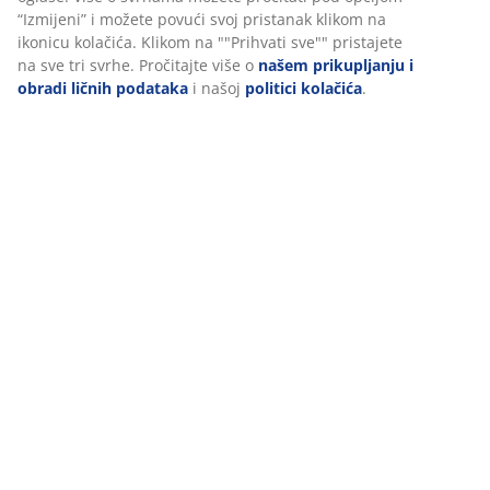
(
1
)
marketinga.
Prihvatanjem marketinških kolačića dijelit ćemo vaše
podatke o pretraživanju s marketinškim partnerima (npr.
Dostava
Google, Meta i TikTok) za prilagođene i statične oglase. Više
o svrhama možete pročitati pod opcijom “Izmijeni” i možete
povući svoj pristanak klikom na ikonicu kolačića. Klikom na
""Prihvati sve"" pristajete na sve tri svrhe. Pročitajte više o
našem prikupljanju i obradi ličnih podataka
i našoj
politici
kolačića
.