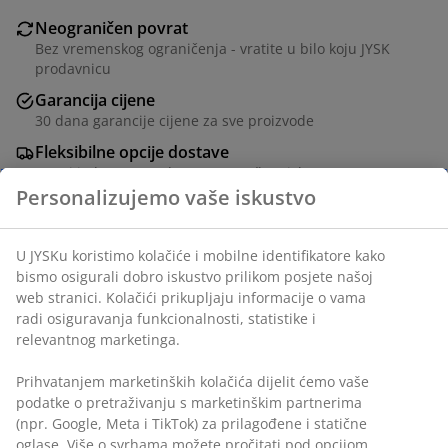
Neograničen povrat
Bez vremenskog ograničenja - vratite u bilo koju JYSK
prodavnicu
Garancija cijene
30 dana garancije cijene za sve proizvode
Fleksibilne opcije dostave
Brza i jednostavna dostava po vašem izboru
šifra artikla: 2784104
Personalizujemo vaše iskustvo
Podaci o proizvodu
U JYSKu koristimo kolačiće i mobilne identifikatore kako
bismo osigurali dobro iskustvo prilikom posjete našoj web
stranici. Kolačići prikupljaju informacije o vama radi
Recenzije
osiguravanja funkcionalnosti, statistike i relevantnog