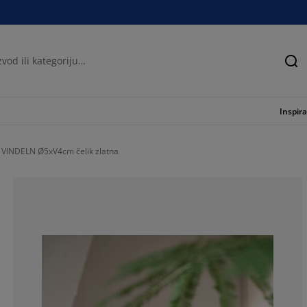
Tra
Inspira
a VINDELN Ø5xV4cm čelik zlatna
100%
0%