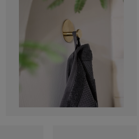
0%
0%
0%