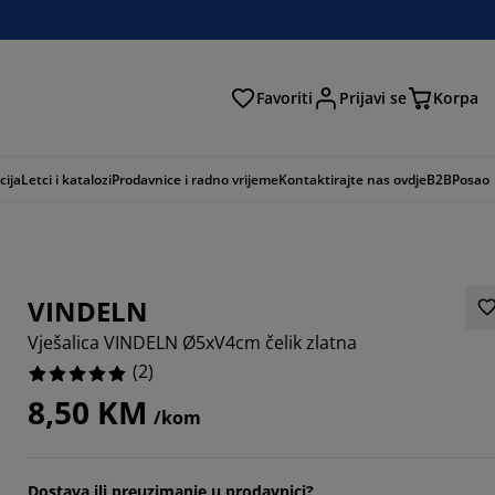
Favoriti
Prijavi se
Korpa
ži
cija
Letci i katalozi
Prodavnice i radno vrijeme
Kontaktirajte nas ovdje
B2B
Posao
VINDELN
Vješalica VINDELN Ø5xV4cm čelik zlatna
(
2
)
8,50 KM
/kom
Dostava ili preuzimanje u prodavnici?