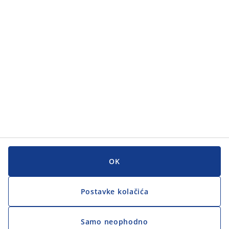
Kategorije
Korisnička služba
Korisnička služba
JYSK
JYSK
GLAVNI URED
Zapratite JYSK
OK
Postavke kolačića
Samo neophodno