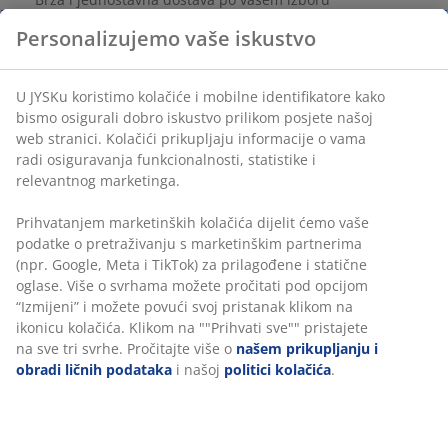
Personalizujemo vaše iskustvo
šifra artikla: 2903901
U JYSKu koristimo kolačiće i mobilne identifikatore kako
bismo osigurali dobro iskustvo prilikom posjete našoj
web stranici. Kolačići prikupljaju informacije o vama
radi osiguravanja funkcionalnosti, statistike i
Podaci o proizvodu
relevantnog marketinga.
Prihvatanjem marketinških kolačića dijelit ćemo vaše
podatke o pretraživanju s marketinškim partnerima
Recenzije
(npr. Google, Meta i TikTok) za prilagođene i statične
(
4
)
oglase. Više o svrhama možete pročitati pod opcijom
“Izmijeni” i možete povući svoj pristanak klikom na
ikonicu kolačića. Klikom na ""Prihvati sve"" pristajete
na sve tri svrhe. Pročitajte više o
našem prikupljanju i
Dostava
obradi ličnih podataka
i našoj
politici kolačića
.