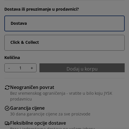
Dostava ili preuzimanje u prodavnici?
Dostava
Click & Collect
Količina
-
+
Dodaj u korpu
Neograničen povrat
Bez vremenskog ograničenja - vratite u bilo koju JYSK
prodavnicu
Garancija cijene
30 dana garancije cijene za sve proizvode
Fleksibilne opcije dostave
Brza i jednostavna dostava po vašem izboru