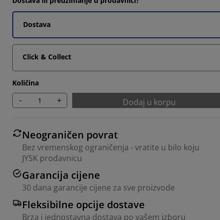
Dostava ili preuzimanje u prodavnici?
Dostava
Click & Collect
Količina
-
+
Dodaj u korpu
Neograničen povrat
Bez vremenskog ograničenja - vratite u bilo koju
JYSK prodavnicu
Garancija cijene
30 dana garancije cijene za sve proizvode
Fleksibilne opcije dostave
Brza i jednostavna dostava po vašem izboru