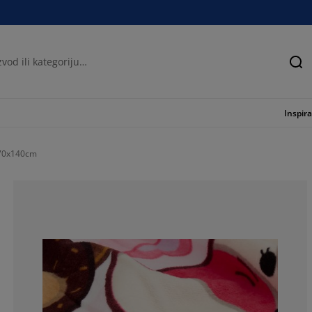
Tra
Inspira
70x140cm
0%
100%