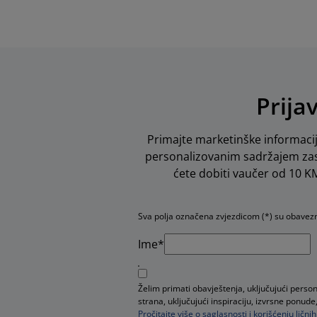
Prija
Primajte marketinške informacij
personalizovanim sadržajem zas
ćete dobiti vaučer od 10 KM 
Sva polja označena zvjezdicom (*) su obavez
Ime*
Želim primati obavještenja, uključujući perso
strana, uključujući inspiraciju, izvrsne pon
Pročitajte više o saglasnosti i korišćenju ličn