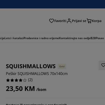
Favoriti
Prijavi se
Korpa
ži
cija
Letci i katalozi
Prodavnice i radno vrijeme
Kontaktirajte nas ovdje
B2B
Posao
SQUISHMALLOWS
Gold
Peškir SQUISHMALLOWS 70x140cm
(
2
)
23,50 KM
/kom