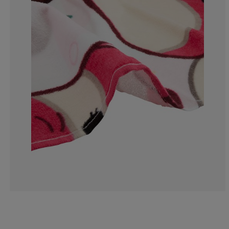
0%
0%
0%