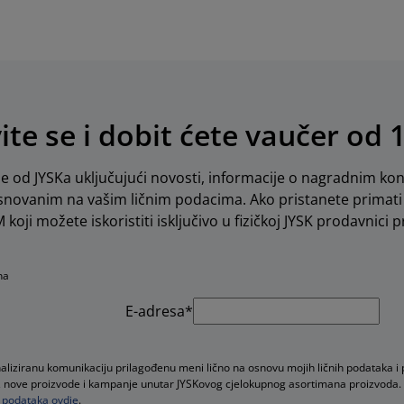
vite se i dobit ćete vaučer od 
e od JYSKa uključujući novosti, informacije o nagradnim kon
novanim na vašim ličnim podacima. Ako pristanete primati 
koji možete iskoristiti isključivo u fizičkoj JYSK prodavnici pr
na
E-adresa*
naliziranu komunikaciju prilagođenu meni lično na osnovu mojih ličnih podataka i
ude, nove proizvode i kampanje unutar JYSKovog cjelokupnog asortimana proizvoda.
ih podataka ovdje
.