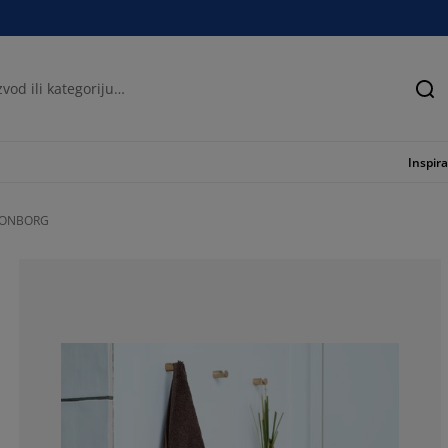
Tra
Inspira
KRONBORG
57.8947368421
7.89473684210