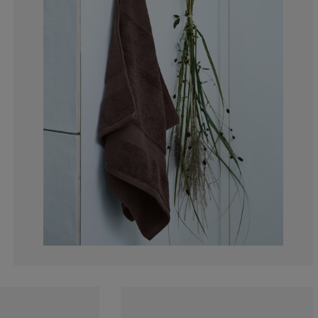
13.15789473684
10.52631578947
10.52631578947