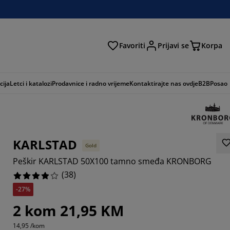
Favoriti
Prijavi se
Korpa
ži
cija
Letci i katalozi
Prodavnice i radno vrijeme
Kontaktirajte nas ovdje
B2B
Posao
KARLSTAD
Gold
Peškir KARLSTAD 50X100 tamno smeđa KRONBORG
(
38
)
-27%
0527%
2 kom 21,95 KM
5263%
14,95 /kom