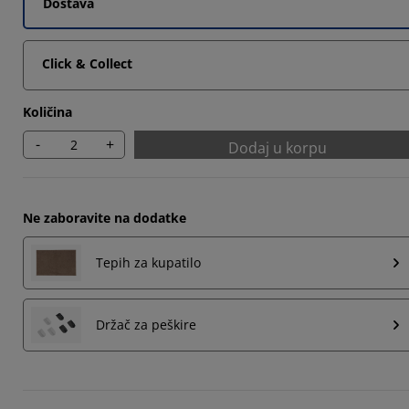
Dostava
Click & Collect
Količina
-
+
Dodaj u korpu
Ne zaboravite na dodatke
Tepih za kupatilo
Držač za peškire