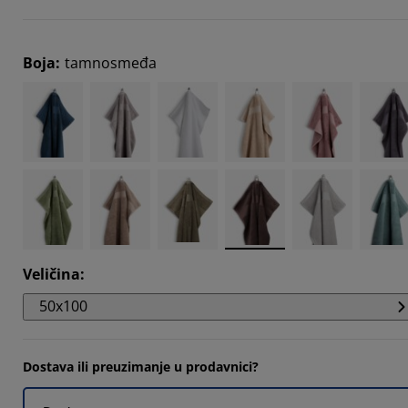
2104%
3683%
Boja
:
tamnosmeđa
3683%
Veličina
:
50x100
Dostava ili preuzimanje u prodavnici?