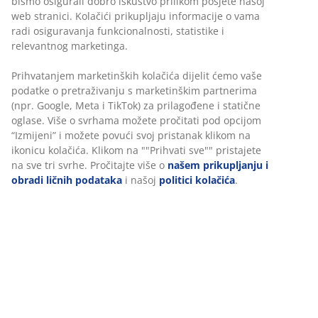
Neograničen povrat
Bez vremenskog ograničenja - vratite u bilo koju JYSK
prodavnicu
Garancija cijene
30 dana garancije cijene za sve proizvode
Fleksibilne opcije dostave
Brza i jednostavna dostava po vašem izboru
100% pamuk. Mekan, debeo i visokoupijajući. 500 g/m².
40x60 cm
šifra artikla: 2117125
Podaci o proizvodu
Personalizujemo vaše iskustvo