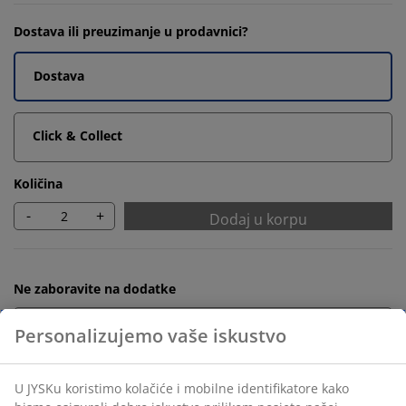
Dostava ili preuzimanje u prodavnici?
Dostava
Click & Collect
Količina
-
+
Dodaj u korpu
Ne zaboravite na dodatke
Držač za peškire