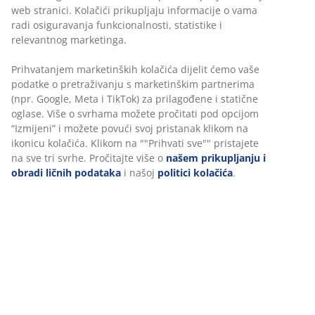
prodavnicu
Garancija cijene
30 dana garancije cijene za sve proizvode
Fleksibilne opcije dostave
Brza i jednostavna dostava po vašem izboru
100% pamuk, žakard-tkanje. Mekan, debeo i izuzetno
upijajući. 500 g/m². 30x50 cm
šifra artikla: 2347941
Podaci o proizvodu
Recenzije