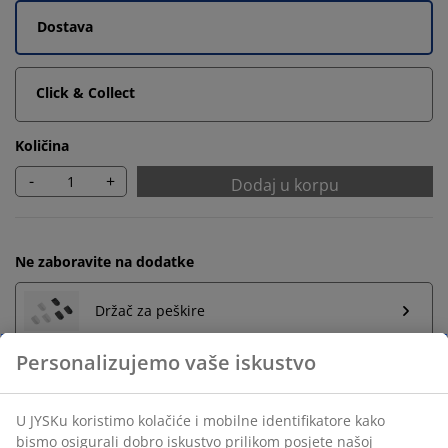
Dostava
Click & Collect
Količina
-
+
Dodaj u korpu
Ne zaboravite na dodatke
Držač za peškire
Neograničen povrat
Bez vremenskog ograničenja - vratite u bilo koju JYSK