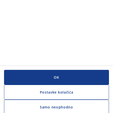
Korisnička služba
Korisnička služba
JYSK
JYSK
GLAVNI URED
Zapratite JYSK
OK
Postavke kolačića
Samo neophodno