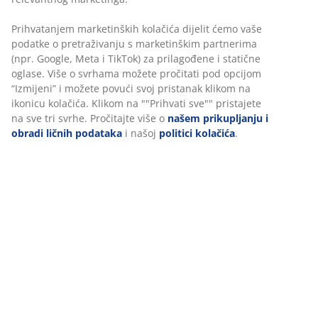
Fleksibilne opcije dostave
Brza i jednostavna dostava po vašem izboru
Prihvatanjem marketinških kolačića dijelit ćemo vaše
podatke o pretraživanju s marketinškim partnerima
(npr. Google, Meta i TikTok) za prilagođene i statične
oglase. Više o svrhama možete pročitati pod opcijom
100% pamuk. Mekan i jako upijajući. 515 g/m². 50x90 cm
“Izmijeni” i možete povući svoj pristanak klikom na
ikonicu kolačića. Klikom na ""Prihvati sve"" pristajete
šifra artikla: 2350401
na sve tri svrhe. Pročitajte više o
našem prikupljanju i
obradi ličnih podataka
i našoj
politici kolačića
.
Podaci o proizvodu
Recenzije
(
19
)
Dostava