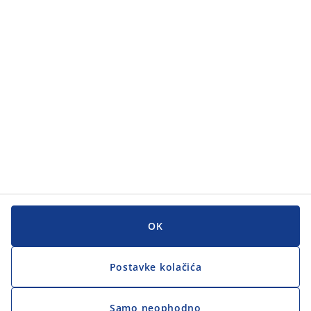
Kategorije
Korisnička služba
Korisnička služba
JYSK
JYSK
GLAVNI URED
Zapratite JYSK