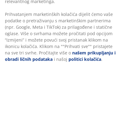
30 dana garancije cijene za sve proizvode
Fleksibilne opcije dostave
Brza i jednostavna dostava po vašem izboru
100% pamuk. Mekan i jako upijajući. 450 g/m². 30x50 cm
šifra artikla: 2121442
Podaci o proizvodu
Recenzije
(
87
)