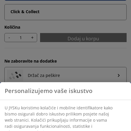
Click & Collect
Količina
-
+
Dodaj u korpu
Ne zaboravite na dodatke
Držač za peškire
Neograničen povrat
Bez vremenskog ograničenja - vratite u bilo koju JYSK
prodavnicu
Garancija cijene