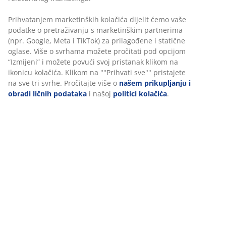
Brza i jednostavna dostava po vašem izboru
50x80 cm
šifra artikla: 2519297
Podaci o proizvodu
Personalizujemo vaše iskustvo
Recenzije
U JYSKu koristimo kolačiće i mobilne identifikatore kako bismo os
(
2
)
dobro iskustvo prilikom posjete našoj web stranici. Kolačići prik
informacije o vama radi osiguravanja funkcionalnosti, statistike i
relevantnog marketinga.
Dostava
Prihvatanjem marketinških kolačića dijelit ćemo vaše podatke o