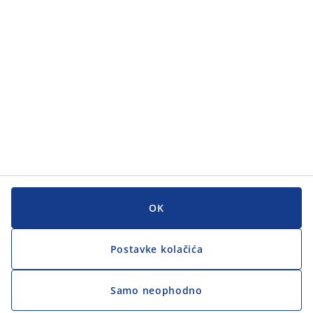
Korisnička služba
Korisnička služba
JYSK
JYSK
GLAVNI URED
Zapratite JYSK