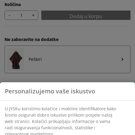
Količina
-
+
Dodaj u korpu
Ne zaboravite na dodatke
Peškiri
Neograničen povrat
Bez vremenskog ograničenja - vratite u bilo koju JYSK
prodavnicu
Garancija cijene
30 dana garancije cijene za sve proizvode
Fleksibilne opcije dostave