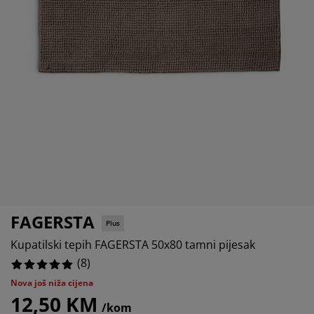
ega namještaja
njska rasvjeta
0%
ahte
viri kreveta
svjeta
0%
mpovanje
mari
ze kreveta sa spremnikom
ćne potrepštine
0%
mještaj za spavaću sobu
dnice
ečja soba
0%
ečji madraci
blje
ečji kreveti
FAGERSTA
Plus
Kupatilski tepih FAGERSTA 50x80 tamni pijesak
(
8
)
Nova još niža cijena
12,50 KM
/kom