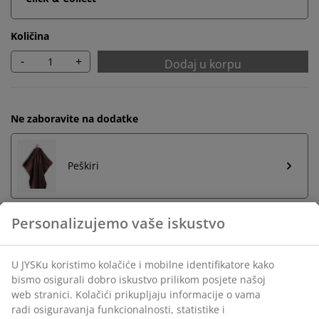
Količina
-
+
Dodaj u korpu
Ne zaboravite na dodatke
Peškiri
Neograničen povrat
Bez vremenskog ograničenja - vratite u bilo koju JYSK
prodavnicu
Garancija cijene
30 dana garancije cijene za sve proizvode