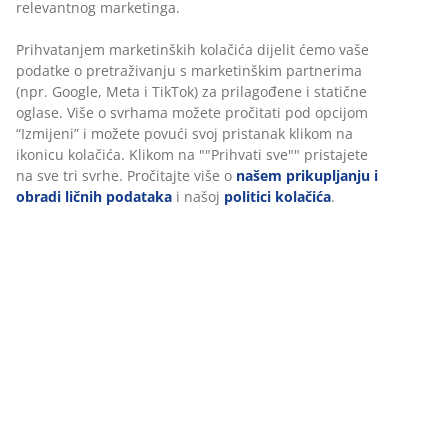
Fleksibilne opcije dostave
Brza i jednostavna dostava po vašem izboru
100% poliestersko vlakno (39% reciklirano). 50x80 cm
šifra artikla: 2521651
Podaci o proizvodu
Recenzije
(
8
)
Personalizujemo vaše iskustvo