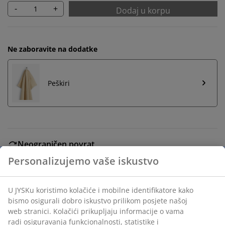
-
+
Dodaj u korpu
Ne zaboravite na dodatke
Peškiri
Neograničen povrat
Bez vremenskog ograničenja - vratite u bilo koju JYSK
prodavnicu
Garancija cijene
30 dana garancije cijene za sve proizvode
Fleksibilne opcije dostave
Brza i jednostavna dostava po vašem izboru