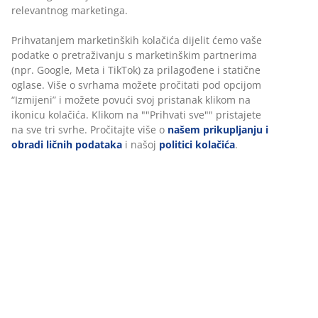
Poliestersko vlakno/pamuk. Sa neklizajućom
poleđinom od lateksa. 60x90 cm
šifra artikla: 2515100
Podaci o proizvodu
Recenzije
(
58
)
O brendu