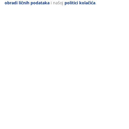
Podaci o proizvodu
Recenzije
(
42
)
Dostava
Personalizujemo vaše iskustvo
U JYSKu koristimo kolačiće i mobilne identifikatore kako bismo o
iskustvo prilikom posjete našoj web stranici. Kolačići prikupljaj
radi osiguravanja funkcionalnosti, statistike i relevantnog marke
Prihvatanjem marketinških kolačića dijelit ćemo vaše podatke o 