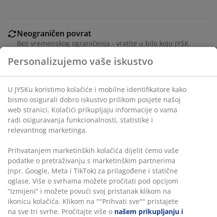
Neograničen povrat
Bez vremenskog ograničenja - vratite u bilo koju JYSK
prodavnicu
Garancija cijene
30 dana garancije cijene za sve proizvode
Fleksibilne opcije dostave
Brza i jednostavna dostava po vašem izboru
100% poliestersko vlakno (30% reciklirano). 150x200 cm
šifra artikla: 2774000
Označavanje