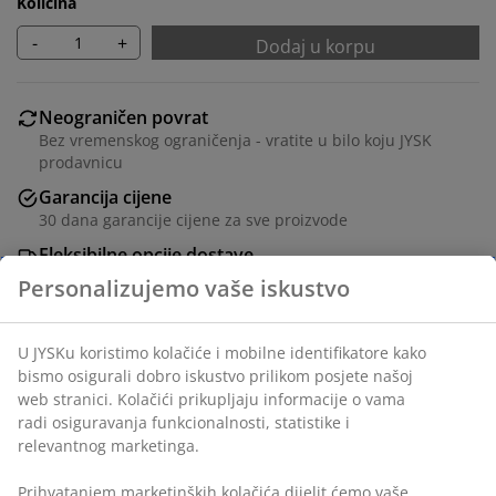
Količina
-
+
Dodaj u korpu
Neograničen povrat
Bez vremenskog ograničenja - vratite u bilo koju JYSK
prodavnicu
Garancija cijene
30 dana garancije cijene za sve proizvode
Fleksibilne opcije dostave
Brza i jednostavna dostava po vašem izboru
Ukrasni furnir. Š144xV40xDub50 cm
šifra artikla: 3601415
Uputstvo za sastavljanje