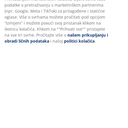
Podaci o proizvodu
Personalizujemo vaše iskustvo
Recenzije
U JYSKu koristimo kolačiće i mobilne identifikatore kako bismo
osigurali dobro iskustvo prilikom posjete našoj web stranici.
(
6
)
Kolačići prikupljaju informacije o vama radi osiguravanja
funkcionalnosti, statistike i relevantnog marketinga.
Dostava
Prihvatanjem marketinških kolačića dijelit ćemo vaše podatke o
pretraživanju s marketinškim partnerima (npr. Google, Meta i
TikTok) za prilagođene i statične oglase. Više o svrhama možete
pročitati pod opcijom “Izmijeni” i možete povući svoj pristanak
klikom na ikonicu kolačića. Klikom na ""Prihvati sve"" pristajete 
sve tri svrhe. Pročitajte više o
našem prikupljanju i obradi ličnih
podataka
i našoj
politici kolačića
.