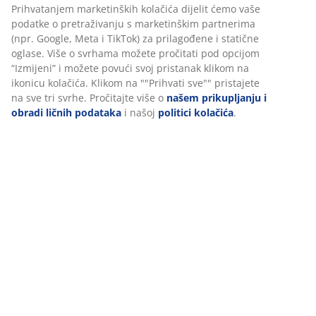
šifra artikla: 4961700
Personalizujemo vaše iskustvo
U JYSKu koristimo kolačiće i mobilne identifikatore kako bismo
Podaci o proizvodu
osigurali dobro iskustvo prilikom posjete našoj web stranici.
Kolačići prikupljaju informacije o vama radi osiguravanja
funkcionalnosti, statistike i relevantnog marketinga.
Recenzije
Prihvatanjem marketinških kolačića dijelit ćemo vaše podatke o
(
86
)
pretraživanju s marketinškim partnerima (npr. Google, Meta i
TikTok) za prilagođene i statične oglase. Više o svrhama možete
pročitati pod opcijom “Izmijeni” i možete povući svoj pristanak
klikom na ikonicu kolačića. Klikom na ""Prihvati sve"" pristajete
Dostava
na sve tri svrhe. Pročitajte više o
našem prikupljanju i obradi
ličnih podataka
i našoj
politici kolačića
.