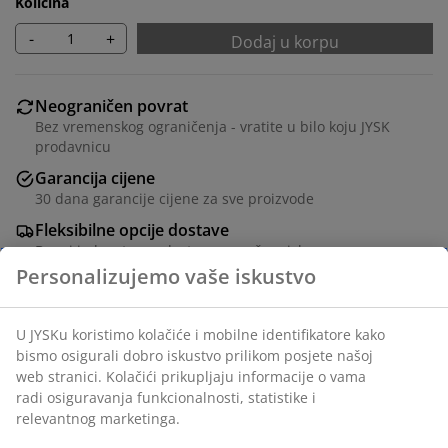
Količina
-
+
Dodaj u korpu
Neograničen povrat
Bez vremenskog ograničenja - vratite u bilo koju JYSK
prodavnicu
Garancija cijene
30 dana garancije cijene za sve proizvode
Fleksibilne opcije dostave
Brza i jednostavna dostava po vašem izboru
Bijela korpa od 17 litara sa ručkama i praktičnim,
perforiranim dizajnom. Idealna za čuvanje igračaka,
odjeće i raznih kućnih predmeta. Korpa je napravljena
od plastike (100% reciklirani), koja se lako čisti.
Š26xD36xV22 cm