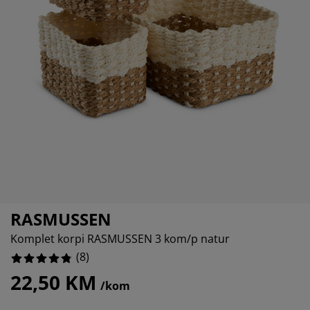
jega namještaja
anjska rasvjeta
lahte
viri kreveta
asvjeta
ampovanje
rmari
aze kreveta sa spremnikom
ućne potrepštine
amještaj za spavaću sobu
odnice
ječja soba
ječji madraci
ublje
ečji kreveti
RASMUSSEN
Komplet korpi RASMUSSEN 3 kom/p natur
(
8
)
22,50 KM
/kom