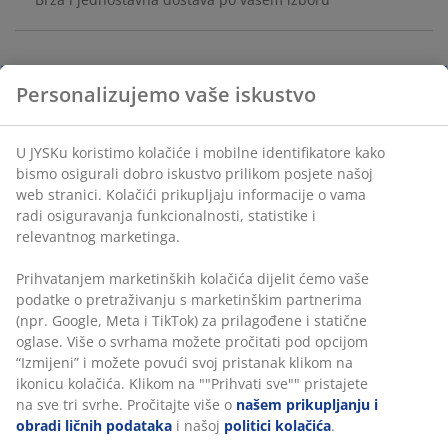
Komplet korpi u prirodnoj smeđoj i krem boji sa tkanim
Personalizujemo vaše iskustvo
dizajnom, kombinuje stil sa praktičnim skladištenjem.
Idealan za organizovanje sitnih predmeta u kupatilu ili
spavaćoj sobi. Komplet uključuje dvije male korpe i
U JYSKu koristimo kolačiće i mobilne identifikatore kako
jednu srednje veličine. Š19/12xD26/18xV12 cm
bismo osigurali dobro iskustvo prilikom posjete našoj
web stranici. Kolačići prikupljaju informacije o vama
radi osiguravanja funkcionalnosti, statistike i
šifra artikla: 4912388
relevantnog marketinga.
Prihvatanjem marketinških kolačića dijelit ćemo vaše
podatke o pretraživanju s marketinškim partnerima
Podaci o proizvodu
(npr. Google, Meta i TikTok) za prilagođene i statične
oglase. Više o svrhama možete pročitati pod opcijom
“Izmijeni” i možete povući svoj pristanak klikom na
ikonicu kolačića. Klikom na ""Prihvati sve"" pristajete
Recenzije
na sve tri svrhe. Pročitajte više o
našem prikupljanju i
(
8
)
obradi ličnih podataka
i našoj
politici kolačića
.