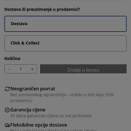
Dostava ili preuzimanje u prodavnici?
Dostava
Click & Collect
Količina
-
+
Dodaj u korpu
Neograničen povrat
Bez vremenskog ograničenja - vratite u bilo koju JYSK
prodavnicu
Garancija cijene
30 dana garancije cijene za sve proizvode
Fleksibilne opcije dostave
Brza i jednostavna dostava po vašem izboru