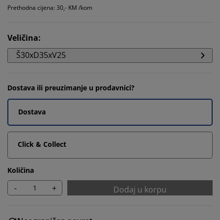
Prethodna cijena: 30,- KM /kom
Veličina
:
Š30xD35xV25
Dostava ili preuzimanje u prodavnici?
Dostava
Click & Collect
Količina
-
+
Dodaj u korpu