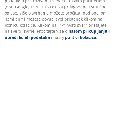
Podaci o proizvodu
Recenzije
(
55
)
Dostava