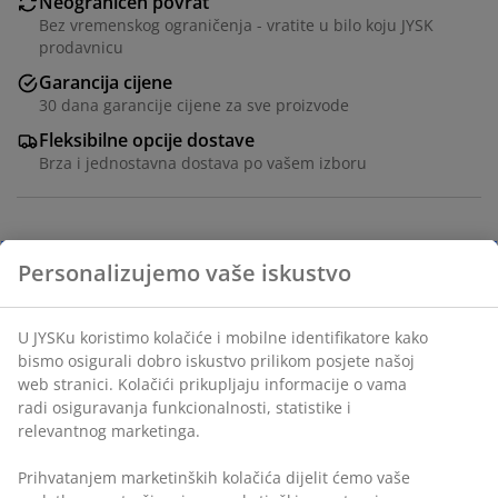
Neograničen povrat
Bez vremenskog ograničenja - vratite u bilo koju JYSK
prodavnicu
Garancija cijene
30 dana garancije cijene za sve proizvode
Fleksibilne opcije dostave
Brza i jednostavna dostava po vašem izboru
Korpa napravljena od vodenog zumbula, sa čeličnim
okvirom. Njena prirodna boja i tkana tekstura dodaju
prirodni šarm domu. Idealna za odlaganje predmeta
kao što su igračke, knjige ili toaletni pribor.
Š30xD35xV25 cm
šifra artikla: 4912843