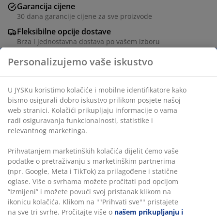
Garancija cijene
30 dana garancije cijene za sve proizvode
Fleksibilne opcije dostave
Brza i jednostavna dostava po vašem izboru
Korpa sa praktičnim drškama i puno prostora za deke i
pletiva, između ostalog. Izrađena od rogoza i
poliesterskog vlakna, što je izdržljivo i daje prirodan
izgled. Elegantno i praktično rješenje za skladištenje u
dnevnoj sobi, spavaćoj sobi ili ormaru. Š22xD38xV43
cm
Personalizujemo vaše iskustvo
šifra artikla: 4912314
U JYSKu koristimo kolačiće i mobilne identifikatore kako bismo
osigurali dobro iskustvo prilikom posjete našoj web stranici.
Kolačići prikupljaju informacije o vama radi osiguravanja
funkcionalnosti, statistike i relevantnog marketinga.
Podaci o proizvodu