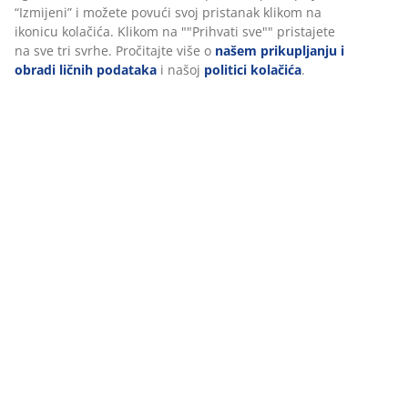
Dostava
Personalizujemo vaše iskustvo
U JYSKu koristimo kolačiće i mobilne identifikatore kako bismo os
dobro iskustvo prilikom posjete našoj web stranici. Kolačići prik
informacije o vama radi osiguravanja funkcionalnosti, statistike i
relevantnog marketinga.
Prihvatanjem marketinških kolačića dijelit ćemo vaše podatke o
pretraživanju s marketinškim partnerima (npr. Google, Meta i Ti
za prilagođene i statične oglase. Više o svrhama možete pročitat
opcijom “Izmijeni” i možete povući svoj pristanak klikom na ikon
kolačića. Klikom na ""Prihvati sve"" pristajete na sve tri svrhe. Pr
više o
našem prikupljanju i obradi ličnih podataka
i našoj
politi
kolačića
.