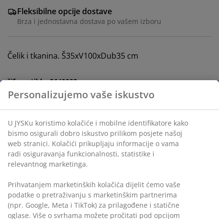
Fleksibilne opcije dostave
Brza i jednostavna dostava po vašem izboru
Čelik i tkanina. Š35xV100xDub35 cm
šifra artikla: 3640082
Uputstvo za sastavljanje
Podaci o proizvodu
Recenzije
(
104
)