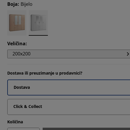
Boja
:
Bijelo
8395%
7784%
4362%
Veličina
:
200x200
Dostava ili preuzimanje u prodavnici?
Dostava
Click & Collect
Količina