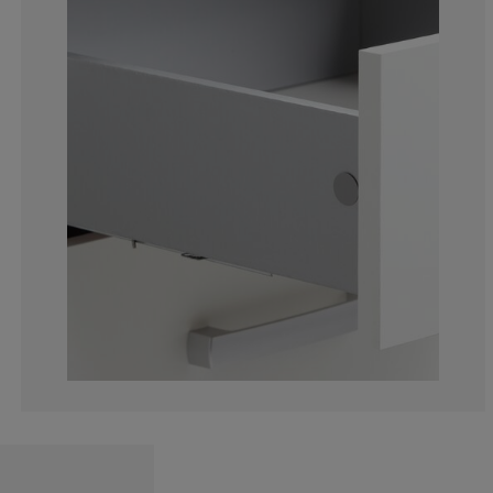
6.040268456375
8.05369127516
11.40939597315