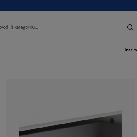
Tra
Inspira
55.03355704697
19.46308724832