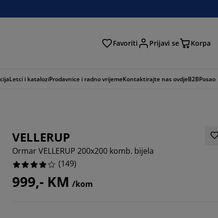
Favoriti
Prijavi se
Korpa
ži
cija
Letci i katalozi
Prodavnice i radno vrijeme
Kontaktirajte nas ovdje
B2B
Posao
VELLERUP
Ormar VELLERUP 200x200 komb. bijela
(
149
)
999,- KM
/kom
9865%
2147%