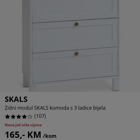
jega namještaja
%
anjska rasvjeta
lahte
viri kreveta
asvjeta
%
ampovanje
rmari
aze kreveta sa spremnikom
ućne potrepštine
%
amještaj za spavaću sobu
odnice
ječja soba
%
ječji madraci
ublje
ečji kreveti
SKALS
Zidni modul SKALS komoda s 3 ladice bijela
(
107
)
Nova još niža cijena
165,- KM
/kom