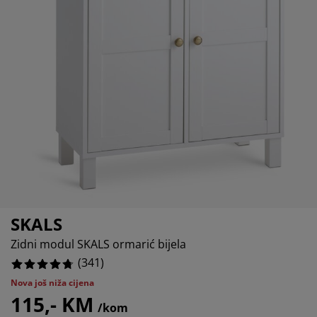
ega namještaja
275659824047%
njska rasvjeta
ahte
viri kreveta
svjeta
551319648094%
mpovanje
mari
ze kreveta sa spremnikom
ćne potrepštine
2551319648094%
mještaj za spavaću sobu
dnice
ečja soba
5307917888565%
ečji madraci
blje
ečji kreveti
SKALS
Zidni modul SKALS ormarić bijela
(
341
)
Nova još niža cijena
115,- KM
/kom