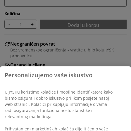
Količina
-
+
Dodaj u korpu
Neograničen povrat
Bez vremenskog ograničenja - vratite u bilo koju JYSK
prodavnicu
Garancija cijene
30 dana garancije cijene za sve proizvode
Fleksibilne opcije dostave
Brza i jednostavna dostava po vašem izboru
šifra artikla: 3640396
Uputstvo za sastavljanje