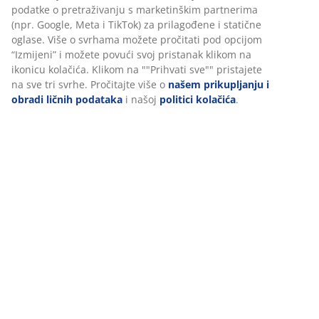
Podaci o proizvodu
Personalizujemo vaše iskustvo
U JYSKu koristimo kolačiće i mobilne identifikatore kako bismo
Recenzije
osigurali dobro iskustvo prilikom posjete našoj web stranici.
Kolačići prikupljaju informacije o vama radi osiguravanja
(
341
)
funkcionalnosti, statistike i relevantnog marketinga.
Prihvatanjem marketinških kolačića dijelit ćemo vaše podatke o
Dostava
pretraživanju s marketinškim partnerima (npr. Google, Meta i
TikTok) za prilagođene i statične oglase. Više o svrhama možete
pročitati pod opcijom “Izmijeni” i možete povući svoj pristanak
klikom na ikonicu kolačića. Klikom na ""Prihvati sve"" pristajete 
sve tri svrhe. Pročitajte više o
našem prikupljanju i obradi ličnih
podataka
i našoj
politici kolačića
.