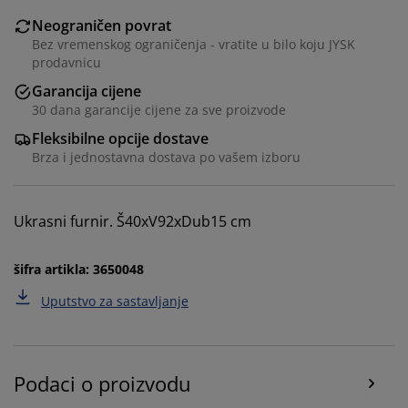
Neograničen povrat
Bez vremenskog ograničenja - vratite u bilo koju JYSK
prodavnicu
Garancija cijene
30 dana garancije cijene za sve proizvode
Fleksibilne opcije dostave
Brza i jednostavna dostava po vašem izboru
Personalizujemo vaše iskustvo
Ukrasni furnir. Š40xV92xDub15 cm
U JYSKu koristimo kolačiće i mobilne identifikatore kako
šifra artikla: 3650048
bismo osigurali dobro iskustvo prilikom posjete našoj
web stranici. Kolačići prikupljaju informacije o vama
Uputstvo za sastavljanje
radi osiguravanja funkcionalnosti, statistike i
relevantnog marketinga.
Prihvatanjem marketinških kolačića dijelit ćemo vaše
Podaci o proizvodu
podatke o pretraživanju s marketinškim partnerima