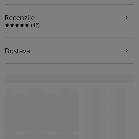
(npr. Google, Meta i TikTok) za prilagođene i statične
oglase. Više o svrhama možete pročitati pod opcijom
“Izmijeni” i možete povući svoj pristanak klikom na
Recenzije
ikonicu kolačića. Klikom na ""Prihvati sve"" pristajete
(
42
)
na sve tri svrhe. Pročitajte više o
našem prikupljanju i
obradi ličnih podataka
i našoj
politici kolačića
.
Dostava