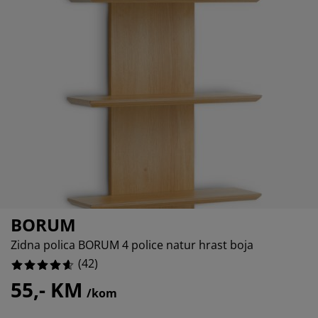
jega namještaja
%
anjska rasvjeta
lahte
viri kreveta
asvjeta
%
ampovanje
rmari
aze kreveta sa spremnikom
ućne potrepštine
%
amještaj za spavaću sobu
odnice
ječja soba
ječji madraci
ublje
ečji kreveti
BORUM
Zidna polica BORUM 4 police natur hrast boja
(
42
)
55,- KM
/kom