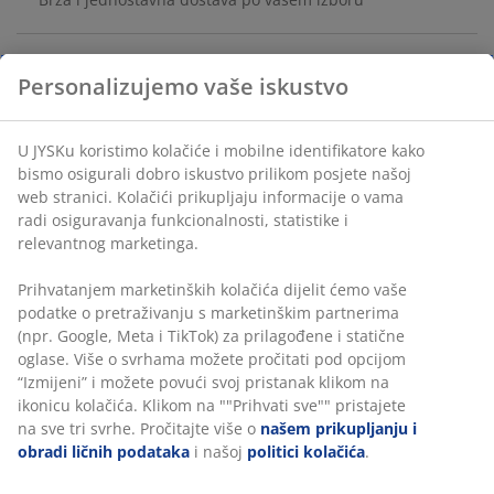
Personalizujemo vaše iskustvo
Medijapan. Š40xV80xDub13 cm
U JYSKu koristimo kolačiće i mobilne identifikatore kako
šifra artikla: 3630059
bismo osigurali dobro iskustvo prilikom posjete našoj
Uputstvo za sastavljanje
web stranici. Kolačići prikupljaju informacije o vama
radi osiguravanja funkcionalnosti, statistike i
relevantnog marketinga.
Podaci o proizvodu
Prihvatanjem marketinških kolačića dijelit ćemo vaše
podatke o pretraživanju s marketinškim partnerima
(npr. Google, Meta i TikTok) za prilagođene i statične
oglase. Više o svrhama možete pročitati pod opcijom
Recenzije
“Izmijeni” i možete povući svoj pristanak klikom na
ikonicu kolačića. Klikom na ""Prihvati sve"" pristajete
(
11
)
na sve tri svrhe. Pročitajte više o
našem prikupljanju i
obradi ličnih podataka
i našoj
politici kolačića
.