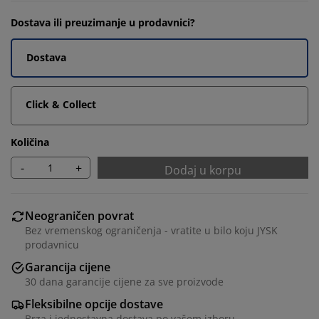
Dostava ili preuzimanje u prodavnici?
Dostava
Click & Collect
Količina
-
+
Dodaj u korpu
Neograničen povrat
Bez vremenskog ograničenja - vratite u bilo koju JYSK
prodavnicu
Garancija cijene
30 dana garancije cijene za sve proizvode
Fleksibilne opcije dostave
Brza i jednostavna dostava po vašem izboru