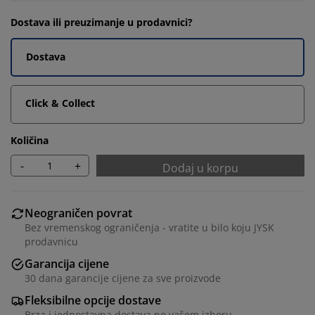
Dostava ili preuzimanje u prodavnici?
Dostava
Click & Collect
Količina
-
+
Dodaj u korpu
Neograničen povrat
Bez vremenskog ograničenja - vratite u bilo koju JYSK
prodavnicu
Garancija cijene
30 dana garancije cijene za sve proizvode
Fleksibilne opcije dostave
Brza i jednostavna dostava po vašem izboru