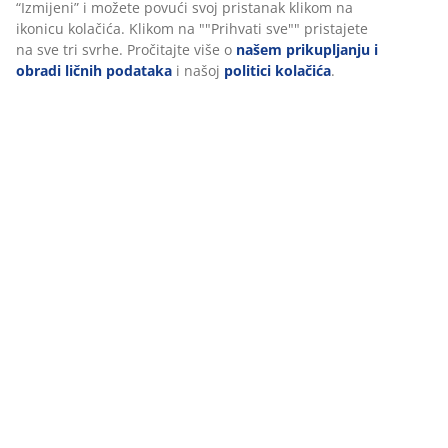
Dostava
Personalizujemo vaše iskustvo
U JYSKu koristimo kolačiće i mobilne identifikatore kako bismo
osigurali dobro iskustvo prilikom posjete našoj web stranici. Kola
prikupljaju informacije o vama radi osiguravanja funkcionalnosti
statistike i relevantnog marketinga.
Prihvatanjem marketinških kolačića dijelit ćemo vaše podatke o
pretraživanju s marketinškim partnerima (npr. Google, Meta i
TikTok) za prilagođene i statične oglase. Više o svrhama možete
pročitati pod opcijom “Izmijeni” i možete povući svoj pristanak
klikom na ikonicu kolačića. Klikom na ""Prihvati sve"" pristajete 
sve tri svrhe. Pročitajte više o
našem prikupljanju i obradi ličnih
podataka
i našoj
politici kolačića
.