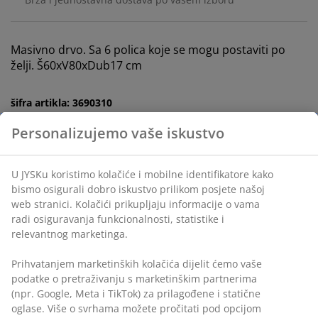
Masivno drvo. Sa 6 polica koje se mogu postaviti po
želji. Š60xV80xDub17 cm
šifra artikla: 3690310
Uputstvo za sastavljanje
Podaci o proizvodu
Recenzije
(
198
)