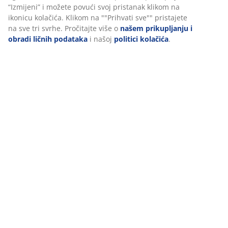
funkcionalnosti, statistike i relevantnog marketinga.
Dostava
Prihvatanjem marketinških kolačića dijelit ćemo vaše podatke
o pretraživanju s marketinškim partnerima (npr. Google, Meta
i TikTok) za prilagođene i statične oglase. Više o svrhama
možete pročitati pod opcijom “Izmijeni” i možete povući svoj
pristanak klikom na ikonicu kolačića. Klikom na ""Prihvati
sve"" pristajete na sve tri svrhe. Pročitajte više o
našem
prikupljanju i obradi ličnih podataka
i našoj
politici kolačića
.