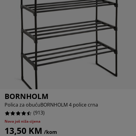
ega namještaja
92442497%
njska rasvjeta
ahte
viri kreveta
svjeta
817086525%
mpovanje
mari
ze kreveta sa spremnikom
ćne potrepštine
274917853%
mještaj za spavaću sobu
dnice
ečja soba
60350493%
ečji madraci
blje
ečji kreveti
BORNHOLM
Polica za obućuBORNHOLM 4 police crna
(
913
)
Nova još niža cijena
13,50 KM
/kom