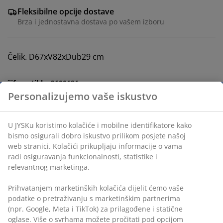
Fleksibilne opcije dostave
Brza i jednostavna dostava po vašem izboru
Čelik. D67xV82xDub29 cm
šifra artikla: 3600181
Uputstvo za sastavljanje
Podaci o proizvodu
Personalizujemo vaše iskustvo
Recenzije
U JYSKu koristimo kolačiće i mobilne identifikatore kako bismo
(
913
)
osigurali dobro iskustvo prilikom posjete našoj web stranici.
Kolačići prikupljaju informacije o vama radi osiguravanja