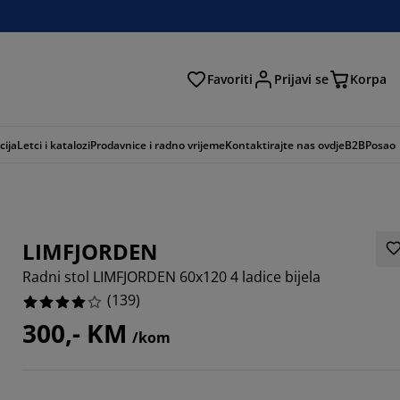
Favoriti
Prijavi se
Korpa
ži
cija
Letci i katalozi
Prodavnice i radno vrijeme
Kontaktirajte nas ovdje
B2B
Posao
LIMFJORDEN
Radni stol LIMFJORDEN 60x120 4 ladice bijela
(
139
)
300,- KM
/kom
4388%
8201%