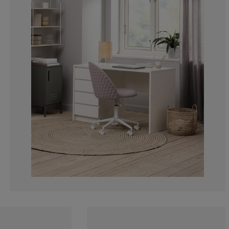
5.035971223021
2.87769784172
17.2661870503