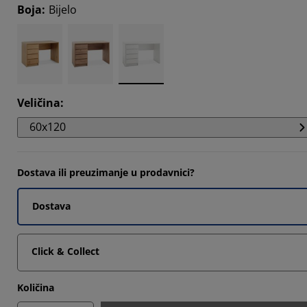
Boja
:
Bijelo
5825%
6619%
5971%
Veličina
:
60x120
Dostava ili preuzimanje u prodavnici?
Dostava
Click & Collect
Količina