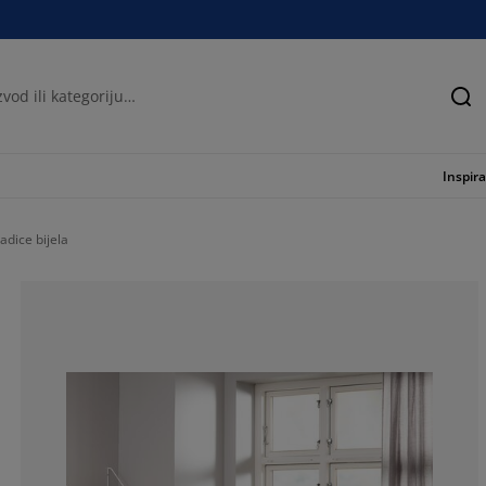
Tra
Inspira
adice bijela
66.9064748201
7.91366906474