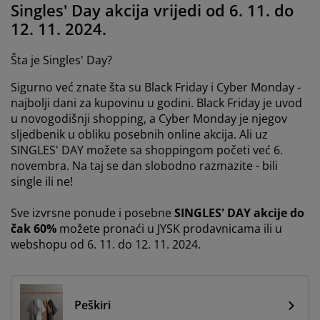
jega namještaja
anjska rasvjeta
Singles' Day akcija vrijedi od 6. 11. do
lahte
viri kreveta
asvjeta
12. 11. 2024.
ampovanje
rmari
aze kreveta sa spremnikom
ućne potrepštine
Šta je Singles' Day?
amještaj za spavaću sobu
odnice
ječja soba
Sigurno već znate šta su Black Friday i Cyber Monday -
najbolji dani za kupovinu u godini. Black Friday je uvod
ječji madraci
ublje
u novogodišnji shopping, a Cyber Monday je njegov
sljedbenik u obliku posebnih online akcija. Ali uz
ečji kreveti
SINGLES' DAY možete sa shoppingom početi već 6.
novembra. Na taj se dan slobodno razmazite - bili
single ili ne!
Sve izvrsne ponude i posebne
SINGLES' DAY akcije do
čak 60%
možete pronaći u JYSK prodavnicama ili u
webshopu od 6. 11. do 12. 11. 2024.
Peškiri