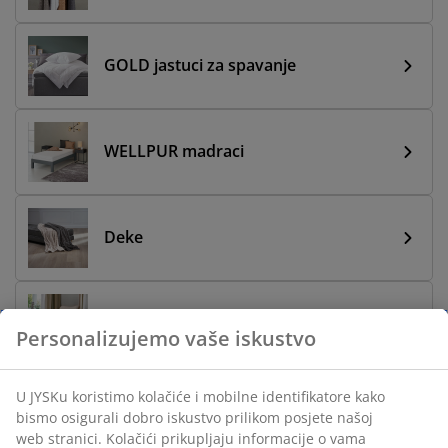
GOLD jastuci za spavanje
WELLPUR madraci
Deke
Fotelje
Personalizujemo vaše iskustvo
U JYSKu koristimo kolačiće i mobilne identifikatore kako
Kauči i ugaone garniture
bismo osigurali dobro iskustvo prilikom posjete našoj
web stranici. Kolačići prikupljaju informacije o vama