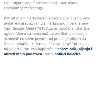
radi osiguravanja funkcionalnosti, statistike i
relevantnog marketinga.
Prekrivači za krevete
Prihvatanjem marketinških kolačića dijelit ćemo vaše
podatke o pretraživanju s marketinškim partnerima
(npr. Google, Meta i TikTok) za prilagođene i statične
Zavjese
oglase. Više o svrhama možete pročitati pod opcijom
“Izmijeni” i možete povući svoj pristanak klikom na
ikonicu kolačića. Klikom na ""Prihvati sve"" pristajete
na sve tri svrhe. Pročitajte više o
našem prikupljanju i
Spoljašnja novogodišnja rasvjeta
obradi ličnih podataka
i našoj
politici kolačića
.
-65%
Izvrsna ponuda
-25%
HAGTORN
BRURI
DUNHAMMER
Gold
Gold
STIDSVIG